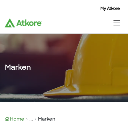
My Atkore
My Atkore
My Atkore
Marken
Home
...
Marken