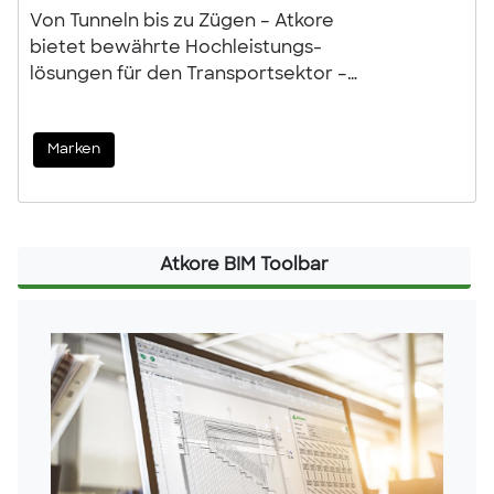
Von Tunneln bis zu Zügen – Atkore
bietet bewährte Hochleistungs­
lösungen für den Transportsektor –
vertraut von TfL, Network Rail und
der London Underground. Unsere
Marken
langlebigen, sicherheitsorientierten
Produkte sind darauf ausgelegt, den
Anforderungen von Infrastruktur-
und Fahrzeugprojekten gerecht zu
werden, unterstützt durch
Atkore BIM Toolbar
fachkundige Beratung.