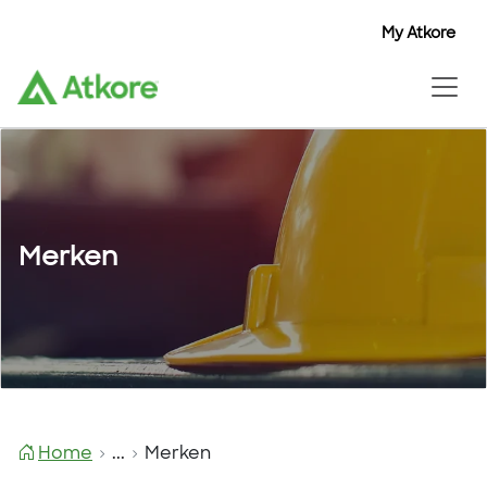
My Atkore
My Atkore
My Atkore
Merken
Home
...
Merken