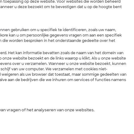
van toepassing op deze website. Voor websites die worden beheerd
e wanneer u deze bezoekt om te bevestigen dat u op de hoogte bent
n gebruiken om u specifiek te identificeren, zoals uw naam,
Atkore kan u om persoonlijke gegevens vragen om aan een specifiek
den die worden besproken in het onderstaande gedeelte over het
rd. Het kan informatie bevatten zoals de naam van het domein van
op onze website bezoekt en de links waarop u klikt. Als u onze website
gevens over u verzamelen. Wanneer u onze website bezoekt, kunnen
 schijf van uw computer. We verzamelen met cookies niet-
d weigeren als uw browser dat toestaat, maar sommige gedeelten van
lve aan de bedrijven die we inhuren om services of functies namens
an vragen of het analyseren van onze websites.