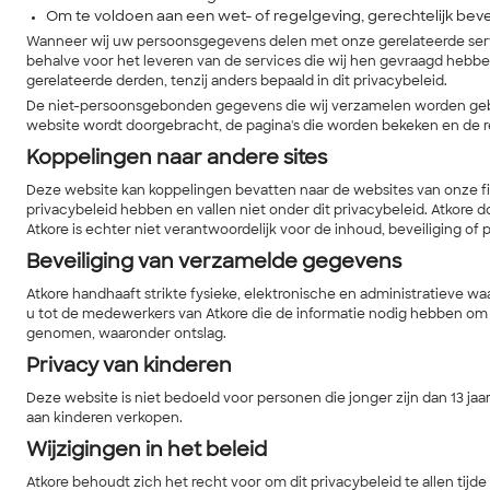
Om te voldoen aan een wet- of regelgeving, gerechtelijk beve
Wanneer wij uw persoonsgegevens delen met onze gerelateerde serv
behalve voor het leveren van de services die wij hen gevraagd hebbe
gerelateerde derden, tenzij anders bepaald in dit privacybeleid.
De niet-persoonsgebonden gegevens die wij verzamelen worden gebruik
website wordt doorgebracht, de pagina's die worden bekeken en de 
Koppelingen naar andere sites
Deze website kan koppelingen bevatten naar de websites van onze fi
privacybeleid hebben en vallen niet onder dit privacybeleid. Atkore 
Atkore is echter niet verantwoordelijk voor de inhoud, beveiliging of 
Beveiliging van verzamelde gegevens
Atkore handhaaft strikte fysieke, elektronische en administratiev
u tot de medewerkers van Atkore die de informatie nodig hebben om
genomen, waaronder ontslag.
Privacy van kinderen
Deze website is niet bedoeld voor personen die jonger zijn dan 13 ja
aan kinderen verkopen.
Wijzigingen in het beleid
Atkore behoudt zich het recht voor om dit privacybeleid te allen tijd