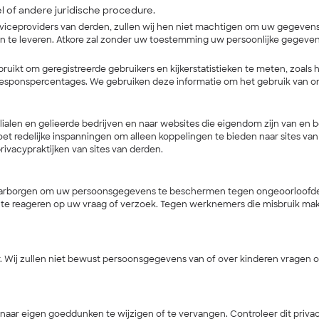
l of andere juridische procedure.
iceproviders van derden, zullen wij hen niet machtigen om uw gegevens
n te leveren. Atkore zal zonder uw toestemming uw persoonlijke gegevens
t om geregistreerde gebruikers en kijkerstatistieken te meten, zoals het
responspercentages. We gebruiken deze informatie om het gebruik van o
lialen en gelieerde bedrijven en naar websites die eigendom zijn van e
doet redelijke inspanningen om alleen koppelingen te bieden naar sites v
privacypraktijken van sites van derden.
e waarborgen om uw persoonsgegevens te beschermen tegen ongeoorloofde
 te reageren op uw vraag of verzoek. Tegen werknemers die misbruik ma
ar. Wij zullen niet bewust persoonsgegevens van of over kinderen vragen 
e naar eigen goeddunken te wijzigen of te vervangen. Controleer dit priva