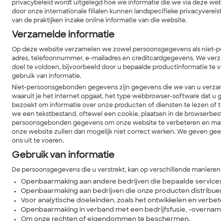
privacybeleid wordt uitgelegd hoe we informatie die we via deze we
door onze internationale filialen kunnen landspecifieke privacyver
van de praktijken inzake online informatie van die website.
Verzamelde informatie
Op deze website verzamelen we zowel persoonsgegevens als niet-pe
adres, telefoonnummer, e-mailadres en creditcardgegevens. We verza
doel te voldoen, bijvoorbeeld door u bepaalde productinformatie te 
gebruik van informatie.
Niet-persoonsgebonden gegevens zijn gegevens die we van u verzame
waaruit je het internet opgaat, het type webbrowser-software dat u ge
bezoekt om informatie over onze producten of diensten te lezen 
we een tekstbestand, oftewel een cookie, plaatsen in de browserbe
persoonsgebonden gegevens om onze website te verbeteren en manier
onze website zullen dan mogelijk niet correct werken. We geven ge
ons uit te voeren.
Gebruik van informatie
De persoonsgegevens die u verstrekt, kan op verschillende manieren
Openbaarmaking aan andere bedrijven die bepaalde services
Openbaarmaking aan bedrijven die onze producten distribue
Voor analytische doeleinden, zoals het ontwikkelen en verbet
Openbaarmaking in verband met een bedrijfsfusie, -overname
Om onze rechten of eigendommen te beschermen.