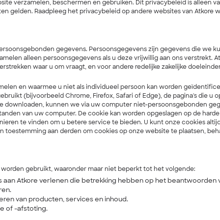
bsite verzamelen, beschermen en gebruiken. Dit privacybeleid is alleen 
eisten gelden. Raadpleeg het privacybeleid op andere websites van Atkor
rsoonsgebonden gegevens. Persoonsgegevens zijn gegevens die we kunne
melen alleen persoonsgegevens als u deze vrijwillig aan ons verstrekt. 
verstrekken waar u om vraagt, en voor andere redelijke zakelijke doelein
len en waarmee u niet als individueel persoon kan worden geïdentificee
bruikt (bijvoorbeeld Chrome, Firefox, Safari of Edge), de pagina's die u 
of te downloaden, kunnen we via uw computer niet-persoonsgebonden ge
standen van uw computer. De cookie kan worden opgeslagen op de harde
en te vinden om u betere service te bieden. U kunt onze cookies altij
en toestemming aan derden om cookies op onze website te plaatsen, beha
 worden gebruikt, waaronder maar niet beperkt tot het volgende:
 aan Atkore verlenen die betrekking hebben op het beantwoorden v
ren.
eren van producten, services en inhoud.
 of -afstoting.