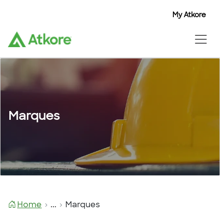
My Atkore
My Atkore
My Atkore
Marques
Home
...
Marques