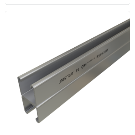
deel uit van het originele Unistrut Metal Framing
System, dat 100% herbruikbaar is dankzij de
flexibiliteit, aanpasbaarheid en veelzijdigheid.