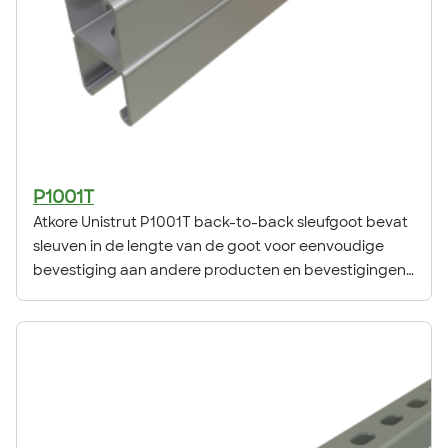
P1001T
Atkore Unistrut P1001T back-to-back sleufgoot bevat
sleuven in de lengte van de goot voor eenvoudige
bevestiging aan andere producten en bevestigingen.
Het back-to-back ontwerp biedt gebruikers de
mogelijkheid om aan beide zijden van de gootlengte
te bevestigen. Onderdeel van het originele Unistrut
Metal Framing System.