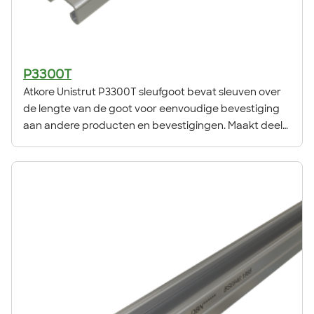
P3300T
Atkore Unistrut P3300T sleufgoot bevat sleuven over
de lengte van de goot voor eenvoudige bevestiging
aan andere producten en bevestigingen. Maakt deel
uit van het originele Unistrut Metal Framing System,
dat 100% herbruikbaar is dankzij de flexibiliteit,
aanpasbaarheid en veelzijdigheid.