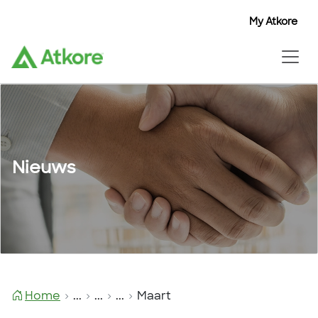
My Atkore
Nieuws
Home
...
...
...
Maart