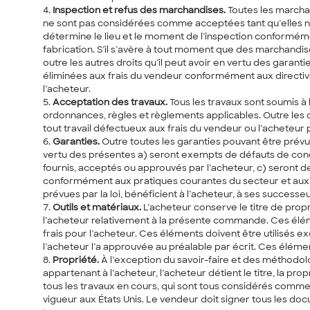
Inspection et refus des marchandises.
Toutes les marchan
ne sont pas considérées comme acceptées tant qu’elles n’on
détermine le lieu et le moment de l’inspection conformément
fabrication. S’il s’avère à tout moment que des marchandi
outre les autres droits qu’il peut avoir en vertu des garan
éliminées aux frais du vendeur conformément aux directiv
l’acheteur.
Acceptation des travaux.
Tous les travaux sont soumis à 
ordonnances, règles et règlements applicables. Outre les dr
tout travail défectueux aux frais du vendeur ou l’acheteur 
Garanties.
Outre toutes les garanties pouvant être prévue
vertu des présentes a) seront exempts de défauts de concep
fournis, acceptés ou approuvés par l’acheteur, c) seront de
conformément aux pratiques courantes du secteur et aux pr
prévues par la loi, bénéficient à l’acheteur, à ses succes
Outils et matériaux.
L’acheteur conserve le titre de propr
l’acheteur relativement à la présente commande. Ces élém
frais pour l’acheteur. Ces éléments doivent être utilisés ex
l’acheteur l’a approuvée au préalable par écrit. Ces éléme
Propriété.
À l’exception du savoir-faire et des méthodol
appartenant à l’acheteur, l’acheteur détient le titre, la pro
tous les travaux en cours, qui sont tous considérés comme 
vigueur aux États Unis. Le vendeur doit signer tous les docu