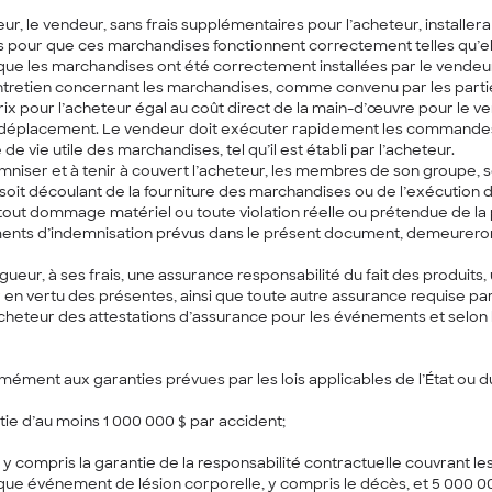
eur, le vendeur, sans frais supplémentaires pour l’acheteur, installer
 pour que ces marchandises fonctionnent correctement telles qu’elle
que les marchandises ont été correctement installées par le vendeur
entretien concernant les marchandises, comme convenu par les partie
ix pour l’acheteur égal au coût direct de la main-d’œuvre pour le 
de déplacement. Le vendeur doit exécuter rapidement les commandes
vie utile des marchandises, tel qu’il est établi par l’acheteur.
niser et à tenir à couvert l’acheteur, les membres de son groupe, 
oit découlant de la fourniture des marchandises ou de l’exécution 
out dommage matériel ou toute violation réelle ou prétendue de la pro
ments d’indemnisation prévus dans le présent document, demeurero
gueur, à ses frais, une assurance responsabilité du fait des produits,
en vertu des présentes, ainsi que toute autre assurance requise par 
 l’acheteur des attestations d’assurance pour les événements et selo
rmément aux garanties prévues par les lois applicables de l’État ou
ie d’au moins 1 000 000 $ par accident;
, y compris la garantie de la responsabilité contractuelle couvrant l
que événement de lésion corporelle, y compris le décès, et 5 00