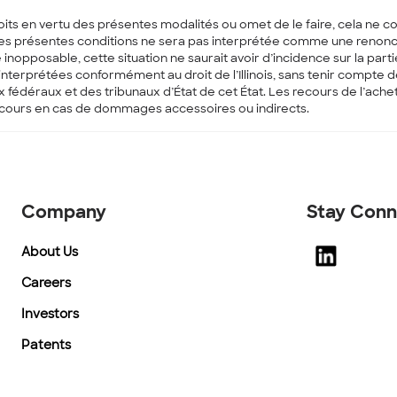
roits en vertu des présentes modalités ou omet de le faire, cela ne con
présentes conditions ne sera pas interprétée comme une renonciation 
nopposable, cette situation ne saurait avoir d’incidence sur la parti
erprétées conformément au droit de l’Illinois, sans tenir compte des
édéraux et des tribunaux d’État de cet État. Les recours de l’achet
 recours en cas de dommages accessoires ou indirects.
Company
Stay Con
About Us
Careers
Investors
Patents