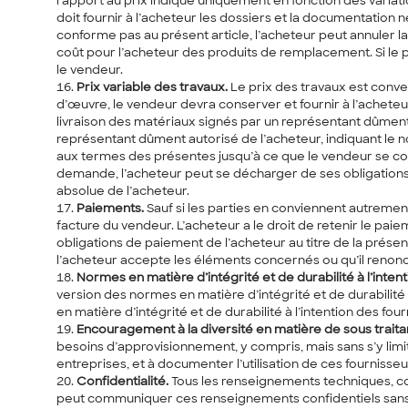
rapport au prix indiqué uniquement en fonction des variati
doit fournir à l’acheteur les dossiers et la documentation n
conforme pas au présent article, l’acheteur peut annuler l
coût pour l’acheteur des produits de remplacement. Si le 
le vendeur.
Prix variable des travaux.
Le prix des travaux est conven
d’œuvre, le vendeur devra conserver et fournir à l’achete
livraison des matériaux signés par un représentant dûment 
représentant dûment autorisé de l’acheteur, indiquant le 
aux termes des présentes jusqu’à ce que le vendeur se conf
demande, l’acheteur peut se décharger de ses obligations 
absolue de l’acheteur.
Paiements.
Sauf si les parties en conviennent autrement
facture du vendeur. L’acheteur a le droit de retenir le p
obligations de paiement de l’acheteur au titre de la prés
l’acheteur accepte les éléments concernés ou qu’il renon
Normes en matière d’intégrité et de durabilité à l’inten
version des normes en matière d’intégrité et de durabilité 
en matière d’intégrité et de durabilité à l’intention des fou
Encouragement à la diversité en matière de sous trait
besoins d’approvisionnement, y compris, mais sans s’y limi
entreprises, et à documenter l’utilisation de ces fournisseu
Confidentialité.
Tous les renseignements techniques, co
peut communiquer ces renseignements confidentiels sans le