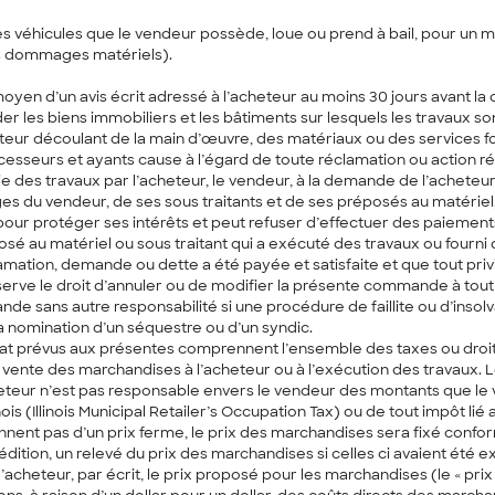
les véhicules que le vendeur possède, loue ou prend à bail, pour un
s dommages matériels).
en d’un avis écrit adressé à l’acheteur au moins 30 jours avant la d
r les biens immobiliers et les bâtiments sur lesquels les travaux so
teur découlant de la main d’œuvre, des matériaux ou des services fo
esseurs et ayants cause à l’égard de toute réclamation ou action résul
e des travaux par l’acheteur, le vendeur, à la demande de l’acheteur, 
ges du vendeur, de ses sous traitants et de ses préposés au matérie
 pour protéger ses intérêts et peut refuser d’effectuer des paiemen
osé au matériel ou sous traitant qui a exécuté des travaux ou fourni
clamation, demande ou dette a été payée et satisfaite et que tout privi
serve le droit d’annuler ou de modifier la présente commande à tou
de sans autre responsabilité si une procédure de faillite ou d’insolv
la nomination d’un séquestre ou d’un syndic.
achat prévus aux présentes comprennent l’ensemble des taxes ou droi
à la vente des marchandises à l’acheteur ou à l’exécution des travaux. 
heteur n’est pas responsable envers le vendeur des montants que le 
inois (Illinois Municipal Retailer’s Occupation Tax) ou de tout impôt li
ennent pas d’un prix ferme, le prix des marchandises sera fixé confor
pédition, un relevé du prix des marchandises si celles ci avaient ét
l’acheteur, par écrit, le prix proposé pour les marchandises (le « p