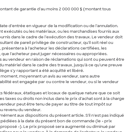
 montant de garantie d’au moins 2 000 000 $ (montant tous
ate d’entrée en vigueur de la modification ou de l’annulation.
nt exécutés ou les matériaux, ou les marchandises fournis aux
urnis dans le cadre de l’exécution des travaux. Le vendeur doit
tant de pareil privilège de constructeur, qu’il soit réel ou
présentera à l’acheteur les déclarations certifiées, les
l, que l’acheteur peut juger nécessaires ou appropriées.
ts au vendeur en raison de réclamations qui sont ou peuvent être
 du matériel dans le cadre des travaux, jusqu’à ce qu’une preuve
lège s’y rapportant a été acquitté et libéré.
t moment, moyennant un avis au vendeur, sans autre
abilité est engagée par ou contre le vendeur, ou si le vendeur
ts fédéraux, étatiques et locaux de quelque nature que ce soit
Les taxes ou droits non inclus dans le prix d’achat sont à la charge
vendeur peut être tenu de payer au titre de tout impôt sur
é au revenu du vendeur.
mément aux dispositions du présent article. S’il n’est pas indiqué
é expédiées à la date du présent bon de commande (le « prix
rix proposé »). Le prix proposé sera augmenté ou diminué par