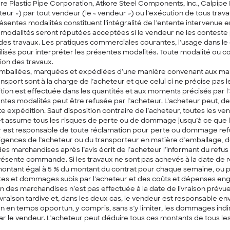
ore Plastic Pipe Corporation, Atkore Steel Components, Inc., Calpip
eteur ») par tout vendeur (le « vendeur ») ou l’exécution de tous trav
résentes modalités constituent l’intégralité de l’entente intervenue
modalités seront réputées acceptées si le vendeur ne les conteste pa
 des travaux. Les pratiques commerciales courantes, l’usage dans l
lisés pour interpréter les présentes modalités. Toute modalité ou con
ion des travaux.
 emballées, marquées et expédiées d’une manière convenant aux m
transport sont à la charge de l’acheteur et que celui ci ne précise p
dition est effectuée dans les quantités et aux moments précisés par 
s modalités peut être refusée par l’acheteur. L’acheteur peut, de 
édition. Sauf disposition contraire de l’acheteur, toutes les ventes
assume tous les risques de perte ou de dommage jusqu’à ce que les 
deur est responsable de toute réclamation pour perte ou dommage r
xigences de l’acheteur ou du transporteur en matière d’emballage, 
marchandises après l’avis écrit de l’acheteur l’informant du refus 
résente commande. Si les travaux ne sont pas achevés à la date de ré
 montant égal à 5 % du montant du contrat pour chaque semaine, ou pa
ertes et dommages subis par l’acheteur et des coûts et dépenses enga
aison des marchandises n’est pas effectuée à la date de livraison pré
livraison tardive et, dans les deux cas, le vendeur est responsable
son en temps opportun, y compris, sans s’y limiter, les dommages indi
r le vendeur. L’acheteur peut déduire tous ces montants de tous les