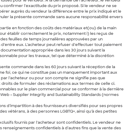
handises pour le vendeur. À la demande de l’acheteur, le vendeur
 ou confirmer l’exactitude du prix proposé. Si le vendeur ne se
rer auprès du vendeur la différence entre le prix indiqué et le
 annuler la présente commande sans aucune responsabilité envers
en partie en fonction des coûts des matériaux et(ou) de la main
ur établir correctement le prix, notamment i) les reçus de
) des feuilles de temps journalières approuvées par un
 d’entre eux. L’acheteur peut refuser d’effectuer tout paiement
a documentation appropriée dans les 30 jours suivant la
onnable pour les travaux, tel que déterminé à la discrétion
résente commande dans les 60 jours suivant la réception de la
nne foi, ce qui ne constitue pas un manquement important aux
 par l’acheteur ou pour son compte ne signifie pas que
roits de formuler des réclamations aux termes de celle ci.
sonnables sur le plan commercial pour se conformer à la dernière
e Web « Supplier Integrity and Sustainability Standards (normes
s d’impartition à des fournisseurs diversifiés pour ses propres
 des vétérans, à des personnes LGBTQ+, ainsi qu’à des petites
usifs fournis par l’acheteur sont confidentiels. Le vendeur ne
 renseignements confidentiels à d’autres fins que la vente des