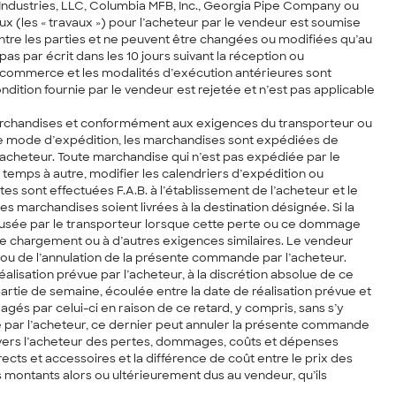
e Industries, LLC, Columbia MFB, Inc., Georgia Pipe Company ou
aux (les « travaux ») pour l’acheteur par le vendeur est soumise
 entre les parties et ne peuvent être changées ou modifiées qu’au
s par écrit dans les 10 jours suivant la réception ou
e commerce et les modalités d’exécution antérieures sont
dition fournie par le vendeur est rejetée et n’est pas applicable
archandises et conformément aux exigences du transporteur ou
as le mode d’expédition, les marchandises sont expédiées de
l’acheteur. Toute marchandise qui n’est pas expédiée par le
temps à autre, modifier les calendriers d’expédition ou
 sont effectuées F.A.B. à l’établissement de l’acheteur et le
marchandises soient livrées à la destination désignée. Si la
efusée par le transporteur lorsque cette perte ou ce dommage
de chargement ou à d’autres exigences similaires. Le vendeur
ou de l’annulation de la présente commande par l’acheteur.
alisation prévue par l’acheteur, à la discrétion absolue de ce
rtie de semaine, écoulée entre la date de réalisation prévue et
gés par celui-ci en raison de ce retard, y compris, sans s’y
vue par l’acheteur, ce dernier peut annuler la présente commande
 envers l’acheteur des pertes, dommages, coûts et dépenses
rects et accessoires et la différence de coût entre le prix des
 montants alors ou ultérieurement dus au vendeur, qu’ils