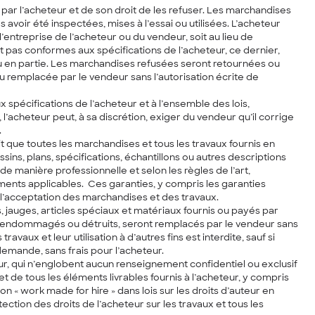
par l’acheteur et de son droit de les refuser. Les marchandises
voir été inspectées, mises à l’essai ou utilisées. L’acheteur
’entreprise de l’acheteur ou du vendeur, soit au lieu de
 pas conformes aux spécifications de l’acheteur, ce dernier,
é ou en partie. Les marchandises refusées seront retournées ou
remplacée par le vendeur sans l’autorisation écrite de
 spécifications de l’acheteur et à l’ensemble des lois,
l’acheteur peut, à sa discrétion, exiger du vendeur qu’il corrige
.
t que toutes les marchandises et tous les travaux fournis en
ns, plans, spécifications, échantillons ou autres descriptions
e manière professionnelle et selon les règles de l’art,
ments applicables. Ces garanties, y compris les garanties
s l’acceptation des marchandises et des travaux.
, jauges, articles spéciaux et matériaux fournis ou payés par
s, endommagés ou détruits, seront remplacés par le vendeur sans
aux et leur utilisation à d’autres fins est interdite, sauf si
demande, sans frais pour l’acheteur.
ur, qui n’englobent aucun renseignement confidentiel ou exclusif
 et de tous les éléments livrables fournis à l’acheteur, y compris
 « work made for hire » dans lois sur les droits d’auteur en
ection des droits de l’acheteur sur les travaux et tous les