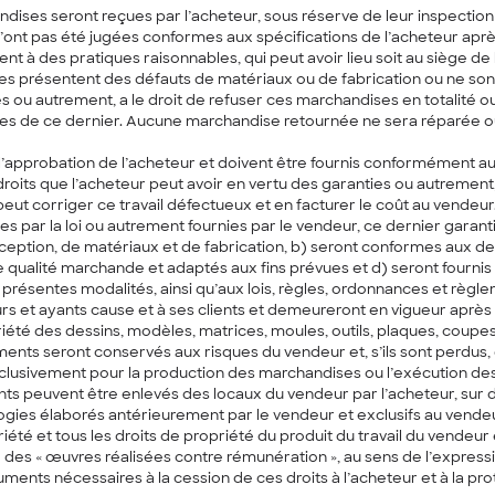
dises seront reçues par l’acheteur, sous réserve de leur inspection 
t pas été jugées conformes aux spécifications de l’acheteur après a
 à des pratiques raisonnables, qui peut avoir lieu soit au siège de l
ses présentent des défauts de matériaux ou de fabrication ou ne sont
ties ou autrement, a le droit de refuser ces marchandises en totalit
es de ce dernier. Aucune marchandise retournée ne sera réparée ou 
l’approbation de l’acheteur et doivent être fournis conformément aux
oits que l’acheteur peut avoir en vertu des garanties ou autrement, 
peut corriger ce travail défectueux et en facturer le coût au vendeur
s par la loi ou autrement fournies par le vendeur, ce dernier garanti
tion, de matériaux et de fabrication, b) seront conformes aux dessi
 qualité marchande et adaptés aux fins prévues et d) seront fournis d
ésentes modalités, ainsi qu’aux lois, règles, ordonnances et règle
seurs et ayants cause et à ses clients et demeureront en vigueur aprè
iété des dessins, modèles, matrices, moules, outils, plaques, coupes
ents seront conservés aux risques du vendeur et, s’ils sont perdu
clusivement pour la production des marchandises ou l’exécution des trav
nts peuvent être enlevés des locaux du vendeur par l’acheteur, sur 
ogies élaborés antérieurement par le vendeur et exclusifs au vende
priété et tous les droits de propriété du produit du travail du vendeur
des « œuvres réalisées contre rémunération », au sens de l’expression
ments nécessaires à la cession de ces droits à l’acheteur et à la prot