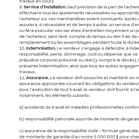
travaux en cours.
Service d’installation.
Sauf précision de la part de l’achet
effectuera tous les ajustements nécessaires ou appropriés
l’acheteur sur ces marchandises soient concluants. Après 
assurera, si nécessaire et de temps à autre, un service d’
ou fera exécuter ces services d’entretien moyennant un pr
de l’acheteur, sans tenir compte du temps ou des frais 
remplacement ou les assemblages pendant toute la durée de 
Indemnisation.
Le vendeur s’engage à défendre, à indem
responsabilité, perte, dommage, coût ou dépense que ce s
préjudice corporel présumé ou réel (y compris le décès), t
présente indemnisation, ainsi que tous les autres engage
travaux.
Assurance.
Le vendeur doit souscrire et maintenir en vi
assurance appropriée couvrant les obligations du vendeur 
pour l’exécution de tout travail, le vendeur doit fournir à
notamment, les éléments suivants :
a)
accidents du travail et maladies professionnelles confo
b)
responsabilité patronale assortie de montants de garant
c)
assurance de la responsabilité civile – formule générale
de montants de garantie d’au moins 5 000 000 $ pour cha