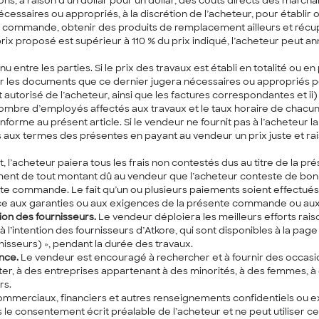
ons, à raison d’un dollar pour un dollar, des coûts directs des marc
écessaires ou appropriés, à la discrétion de l’acheteur, pour établir
a commande, obtenir des produits de remplacement ailleurs et récupé
prix proposé est supérieur à 110 % du prix indiqué, l’acheteur peut
u entre les parties. Si le prix des travaux est établi en totalité ou 
ur les documents que ce dernier jugera nécessaires ou appropriés po
autorisé de l’acheteur, ainsi que les factures correspondantes et ii
nombre d’employés affectés aux travaux et le taux horaire de chacun
orme au présent article. Si le vendeur ne fournit pas à l’acheteur l
aux termes des présentes en payant au vendeur un prix juste et rais
, l’acheteur paiera tous les frais non contestés dus au titre de la p
aiement de tout montant dû au vendeur que l’acheteur conteste de bo
ente commande. Le fait qu’un ou plusieurs paiements soient effectués
ce aux garanties ou aux exigences de la présente commande ou aux d
tion des fournisseurs.
Le vendeur déploiera les meilleurs efforts rai
à l’intention des fournisseurs d’Atkore, qui sont disponibles à la pag
rnisseurs) », pendant la durée des travaux.
ance.
Le vendeur est encouragé à rechercher et à fournir des occasion
ter, à des entreprises appartenant à des minorités, à des femmes, à
rs.
mmerciaux, financiers et autres renseignements confidentiels ou excl
 consentement écrit préalable de l’acheteur et ne peut utiliser ces