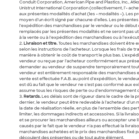
Conduit Corporation, American Pipe and Plastics, Inc., Atk
Unistrut International Corporation (collectivement, l’« ach
aux présentes modalités d’achat (les « modalités »). Les p
moyen d’un écrit signé par chacune d’elles. Les présentes 
l’expédition des marchandises par le vendeur ou le début
remplacés par les présentes modalités et ne seront pas uti
à la vente ou à l’expédition des marchandises ou à l’exécut
Livraison et titre.
Toutes les marchandises doivent être
selon les instructions de l’acheteur. Lorsque les frais de 
manière à obtenir le coût de transport le plus bas. L’expé
vendeur ou reçue par l’acheteur conformément aux présente
demander au vendeur de suspendre temporairement toute exp
vendeur est entièrement responsable des marchandises et 
vente est effectuée F.A.B. au point d’expédition, le ven
est dû au fait que le vendeur ne s’est pas conformé aux e
assume tous les risques de perte ou d’endommagement des 
Retards.
Les délais sont de rigueur dans le cadre de la p
dernier, le vendeur peut être redevable à l’acheteur d’un
la date de réalisation réelle, en plus de l’ensemble des p
limiter, les dommages indirects et accessoires. Si la livr
et se procurer les marchandises ailleurs ou accepter une 
causés par le fait que le vendeur n’a pas effectué la livrai
marchandises achetées et le prix des marchandises fixé pa
découlent des présentes ou de tout autre élément.