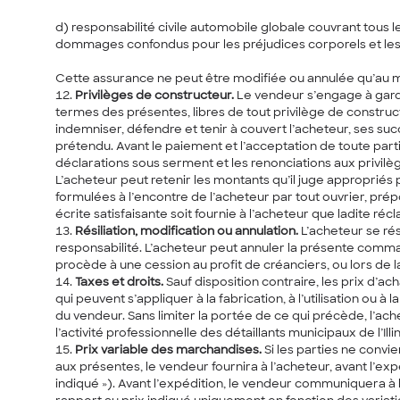
d)
responsabilité civile automobile globale couvrant tous 
dommages confondus pour les préjudices corporels et le
Cette assurance ne peut être modifiée ou annulée qu’au moy
Privilèges de constructeur.
Le vendeur s’engage à garde
termes des présentes, libres de tout privilège de construc
indemniser, défendre et tenir à couvert l’acheteur, ses succ
prétendu. Avant le paiement et l’acceptation de toute parti
déclarations sous serment et les renonciations aux privilè
L’acheteur peut retenir les montants qu’il juge appropriés
formulées à l’encontre de l’acheteur par tout ouvrier, prép
écrite satisfaisante soit fournie à l’acheteur que ladite ré
Résiliation, modification ou annulation.
L’acheteur se ré
responsabilité. L’acheteur peut annuler la présente comman
procède à une cession au profit de créanciers, ou lors de 
Taxes et droits.
Sauf disposition contraire, les prix d’
qui peuvent s’appliquer à la fabrication, à l’utilisation ou 
du vendeur. Sans limiter la portée de ce qui précède, l’ac
l’activité professionnelle des détaillants municipaux de l’Ill
Prix variable des marchandises.
Si les parties ne convi
aux présentes, le vendeur fournira à l’acheteur, avant l’ex
indiqué »). Avant l’expédition, le vendeur communiquera à 