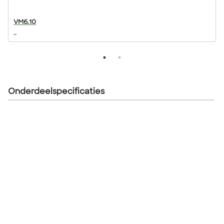
VM6.10
...
..
Onderdeelspecificaties