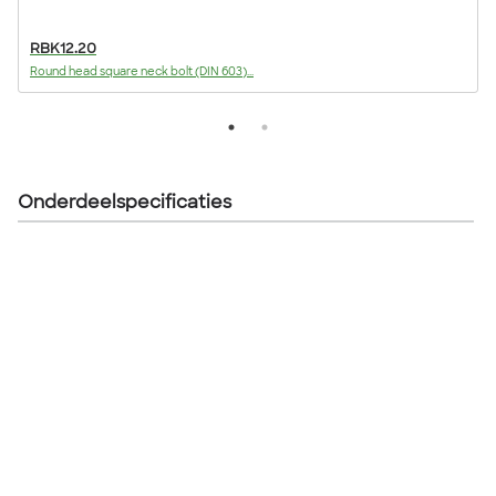
RBK12.20
Round head square neck bolt (DIN 603)...
F
Onderdeelspecificaties