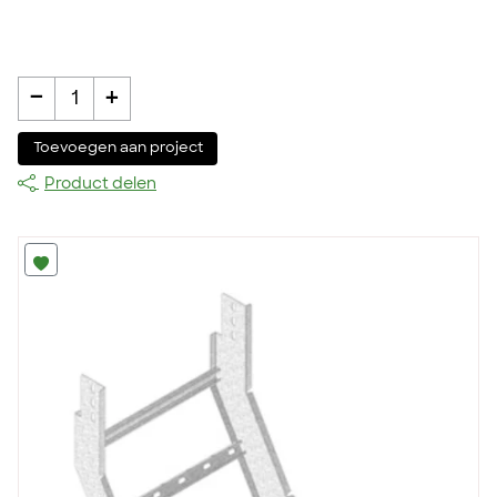
-
+
1
Toevoegen aan project
Product delen