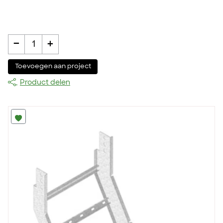
-
+
1
Toevoegen aan project
Product delen