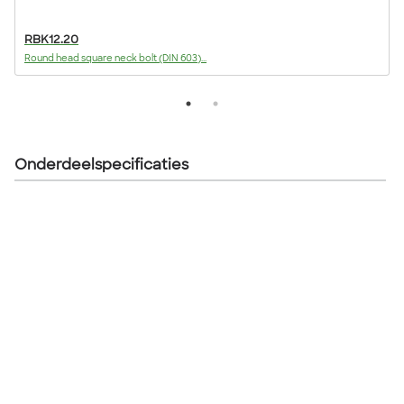
RBK12.20
Round head square neck bolt (DIN 603)...
F
Onderdeelspecificaties