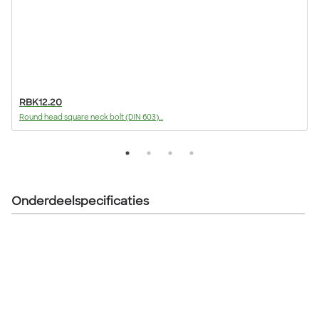
RBK12.20
Round head square neck bolt (DIN 603)...
F
Onderdeelspecificaties