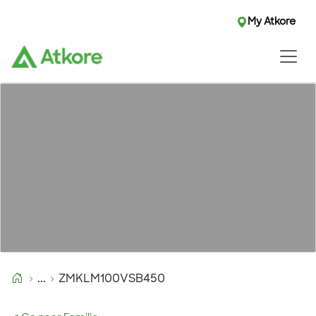
My Atkore
...
ZMKLM100VSB450