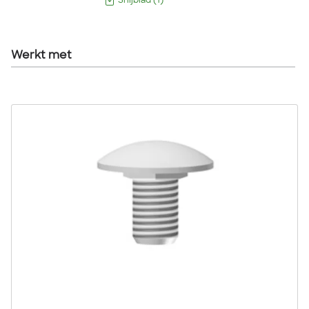
Snijblad
(
1
)
Werkt met