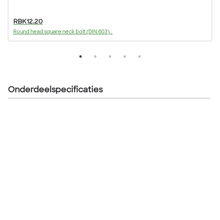
RBK12.20
Round head square neck bolt (DIN 603)...
F
Onderdeelspecificaties