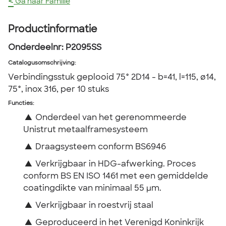
<
Ga naar Familie
Productinformatie
Onderdeelnr:
P2095SS
Catalogusomschrijving
:
Verbindingsstuk geplooid 75° 2D14 - b=41, l=115, ø14,
75°, inox 316, per 10 stuks
Functies:
▲
Onderdeel van het gerenommeerde
Unistrut metaalframesysteem
▲
Draagsysteem conform BS6946
▲
Verkrijgbaar in HDG-afwerking. Proces
conform BS EN ISO 1461 met een gemiddelde
coatingdikte van minimaal 55 µm.
▲
Verkrijgbaar in roestvrij staal
▲
Geproduceerd in het Verenigd Koninkrijk