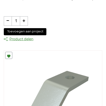
-
+
1
Toevoegen aan project
Product delen