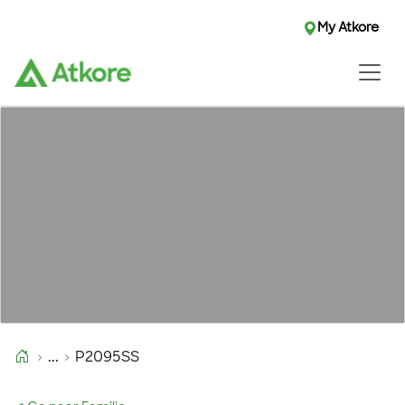
My Atkore
...
P2095SS