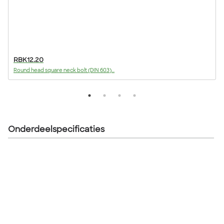
RBK12.20
Round head square neck bolt (DIN 603)...
F
Onderdeelspecificaties