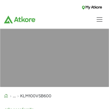
My Atkore
...
KLM100VSB600