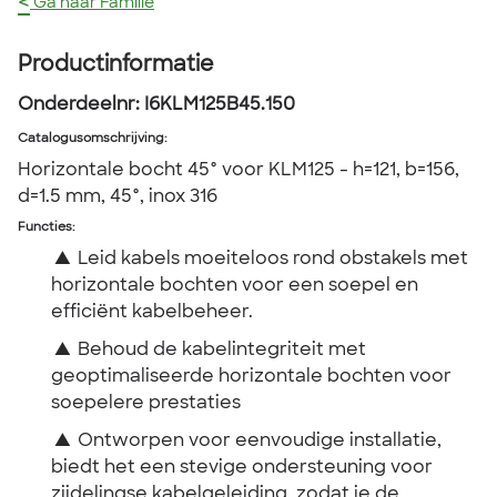
<
Ga naar Familie
Productinformatie
Onderdeelnr:
I6KLM125B45.150
Catalogusomschrijving
:
Horizontale bocht 45° voor KLM125 - h=121, b=156,
d=1.5 mm, 45°, inox 316
Functies:
▲
Leid kabels moeiteloos rond obstakels met
horizontale bochten voor een soepel en
efficiënt kabelbeheer.
▲
Behoud de kabelintegriteit met
geoptimaliseerde horizontale bochten voor
soepelere prestaties
▲
Ontworpen voor eenvoudige installatie,
biedt het een stevige ondersteuning voor
zijdelingse kabelgeleiding, zodat je de