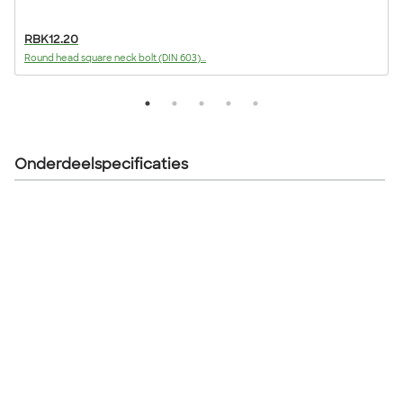
RBK12.20
Round head square neck bolt (DIN 603)...
F
Onderdeelspecificaties