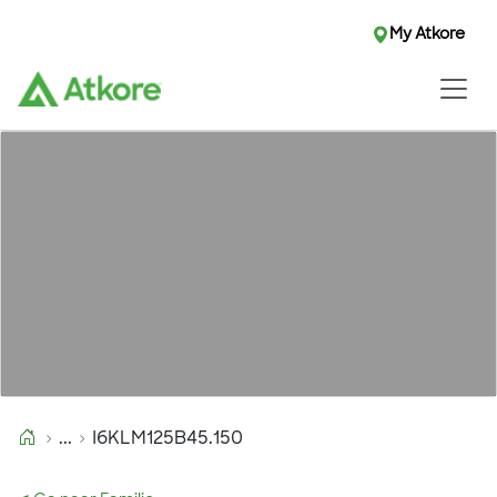
My Atkore
...
I6KLM125B45.150