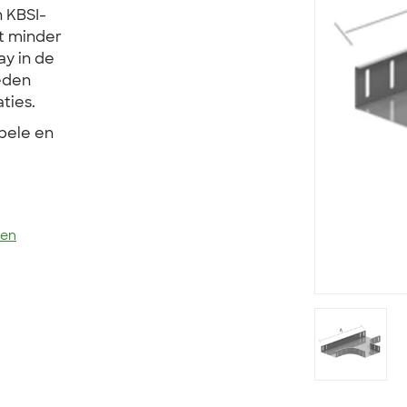
 KBSI-
et minder
ay in de
eden
ties.
pele en
len