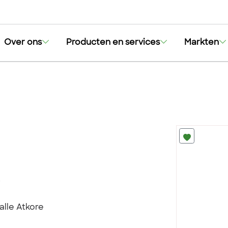
Over ons
Producten en services
Markten
t
alle Atkore