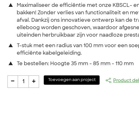
▲
Maximaliseer de efficiëntie met onze KBSCL- en
bakken! Zonder verlies van functionaliteit en m
afval. Dankzij ons innovatieve ontwerp kan de tr
elleboog worden geschoven, waardoor afgesn
uiteinden herbruikbaar zijn voor naadloze presta
▲
T-stuk met een radius van 100 mm voor een soe
efficiënte kabelgeleiding.
▲
Te bestellen: Hoogte 35 mm - 85 mm - 110 mm
-
+
Toevoegen aan project
Product de
1