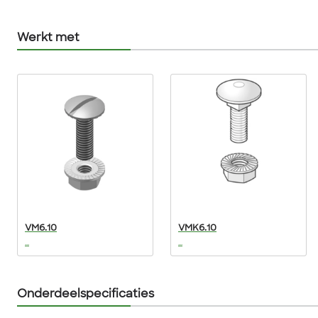
Werkt met
VM6.10
VMK6.10
...
...
Onderdeelspecificaties