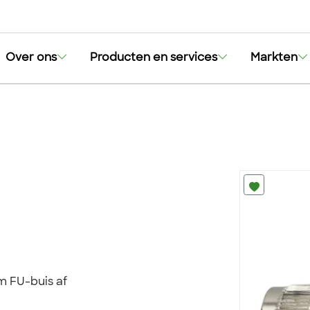
Over ons
Producten en services
Markten
m FU-buis af