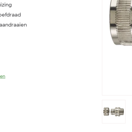
izing
roefdraad
 aandraaien
len