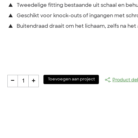
▲
Tweedelige fitting bestaande uit schaal en behu
▲
Geschikt voor knock-outs of ingangen met sch
▲
Buitendraad draait om het lichaam, zelfs na het
-
+
Toevoegen aan project
Product de
1