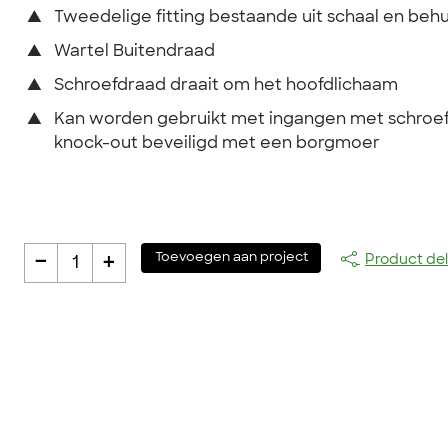
▲
Tweedelige fitting bestaande uit schaal en behu
▲
Wartel Buitendraad
▲
Schroefdraad draait om het hoofdlichaam
▲
Kan worden gebruikt met ingangen met schroef
knock-out beveiligd met een borgmoer
-
+
Toevoegen aan project
Product de
1