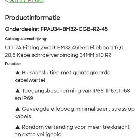
<
Ga naar Familie
Productinformatie
Onderdeelnr:
FPAU34-BM32-CGB-R2-45
Catalogusomschrijving
:
ULTRA Fitting Zwart BM32 45Deg Elleboog 17,0-
20,5 Kabelschroefverbinding 34MM x10 R2
Functies:
▲
Buisaansluiting met geïntegreerde
kabelwartel
▲
Toegangsbescherming van IP66, IP67, IP68
en IP69
▲
Geveegde elleboog minimaliseert stress op
kabels
▲
Rondom vertanding voor meer trekkracht
en extra veiligheid