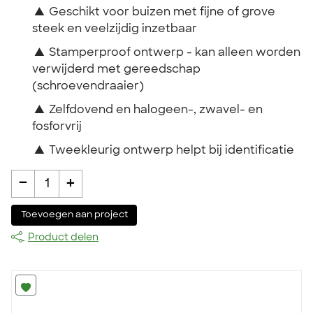
▲
Geschikt voor buizen met fijne of grove
steek en veelzijdig inzetbaar
▲
Stamperproof ontwerp - kan alleen worden
verwijderd met gereedschap
(schroevendraaier)
▲
Zelfdovend en halogeen-, zwavel- en
fosforvrij
▲
Tweekleurig ontwerp helpt bij identificatie
-
+
1
Toevoegen aan project
Product delen