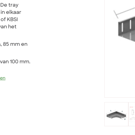
 De tray
 in elkaar
of KBSI
van het
m, 85 mm en
 van 100 mm.
len