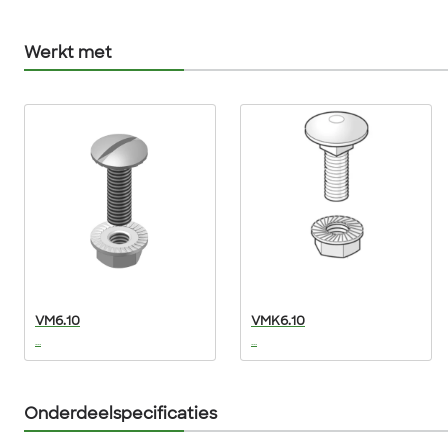
Werkt met
VM6.10
VMK6.10
...
...
Onderdeelspecificaties