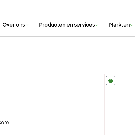
Over ons
Producten en services
Markten
kore