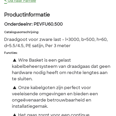
<
Ga naar Familie
Productinformatie
Onderdeelnr:
PEVFU60.500
Catalogusomschrijving
:
Draadgoot voor zware last - l=3000, b=500, h=60,
d=5.5/4.5, PE satijn, Per 3 meter
Functies:
▲
Wire Basket is een gelast
kabelbeheersysteem van draadgaas dat geen
hardware nodig heeft om rechte lengtes aan
te sluiten.
▲
Onze kabelgoten zijn perfect voor
veeleisende omgevingen en bieden een
ongeëvenaarde betrouwbaarheid en
installatiegemak.
▲
Het gaas zorgt voor een continue