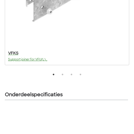
VFKS
Support joiner for VFU(L)...
S
Onderdeelspecificaties