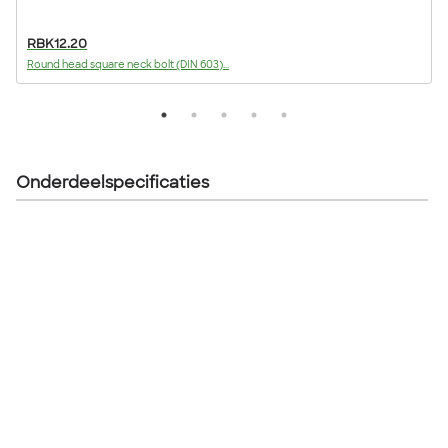
RBK12.20
Round head square neck bolt (DIN 603)...
F
Onderdeelspecificaties