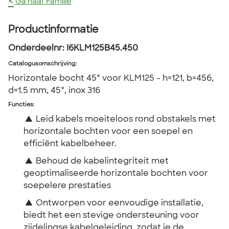
<
Ga naar Familie
Productinformatie
Onderdeelnr:
I6KLM125B45.450
Catalogusomschrijving
:
Horizontale bocht 45° voor KLM125 - h=121, b=456,
d=1.5 mm, 45°, inox 316
Functies:
▲
Leid kabels moeiteloos rond obstakels met
horizontale bochten voor een soepel en
efficiënt kabelbeheer.
▲
Behoud de kabelintegriteit met
geoptimaliseerde horizontale bochten voor
soepelere prestaties
▲
Ontworpen voor eenvoudige installatie,
biedt het een stevige ondersteuning voor
zijdelingse kabelgeleiding, zodat je de