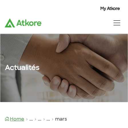
My Atkore
Actualités
Home
...
...
...
mars