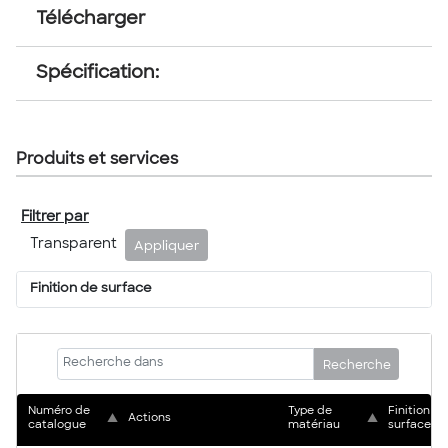
Télécharger
Spécification:
Produits et services
Filtrer par
Transparent
Appliquer
Finition de surface
Recherche
Numéro de 
Type de 
Finition de 
▲
Actions
▲
catalogue
matériau
surface