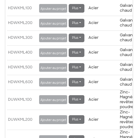
Galvanisé
HDWKML100
Acier
Plus
Ajouter au projet
chaud
Galvanisé
HDWKML200
Acier
Plus
Ajouter au projet
chaud
Galvanisé
HDWKML300
Acier
Plus
Ajouter au projet
chaud
Galvanisé
HDWKML400
Acier
Plus
Ajouter au projet
chaud
Galvanisé
HDWKML500
Acier
Plus
Ajouter au projet
chaud
Galvanisé
HDWKML600
Acier
Plus
Ajouter au projet
chaud
Zinc-
Magnésiu
DUWKML100
Acier
Plus
Ajouter au projet
revêteme
poudre
Zinc-
Magnésiu
DUWKML200
Acier
Plus
Ajouter au projet
revêteme
poudre
Zinc-
Magnésiu