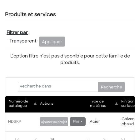
Produits et services
Filtrer par
Transparent
Appliquer
L’option filtre n’est pas disponible pour cette famille de
produits.
Recherche
Numéro de 
Type de 
Finition de 
▲
Actions
▲
catalogue
matériau
surface
Galvanisé
HDSKP
Acier
Plus
Ajouter au projet
chaud