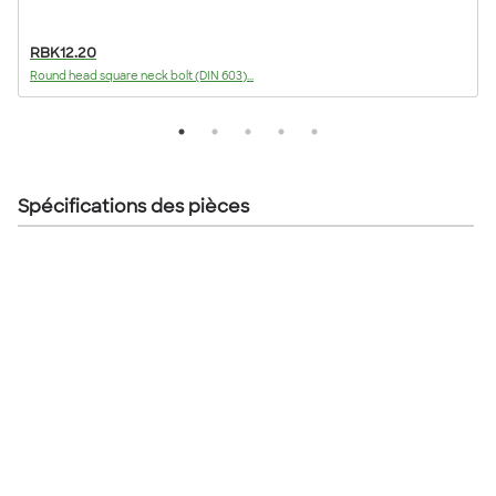
RBK12.20
Round head square neck bolt (DIN 603)...
F
Spécifications des pièces