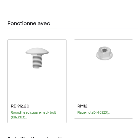
Fonctionne avec
RBK12.20
RM12
Round head square neck bolt
Flage nut (DIN 6923)...
(DIN 603)...