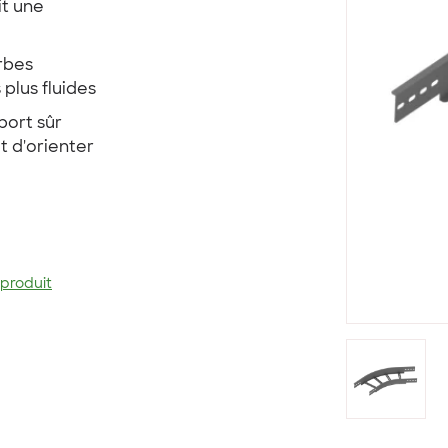
it une
urbes
plus fluides
pport sûr
t d'orienter
 produit