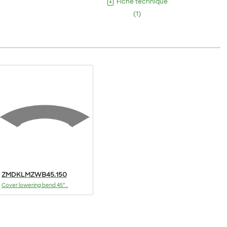
Fiche technique
(
1
)
ZMDKLMZWB45.150
Cover lowering bend 45°...