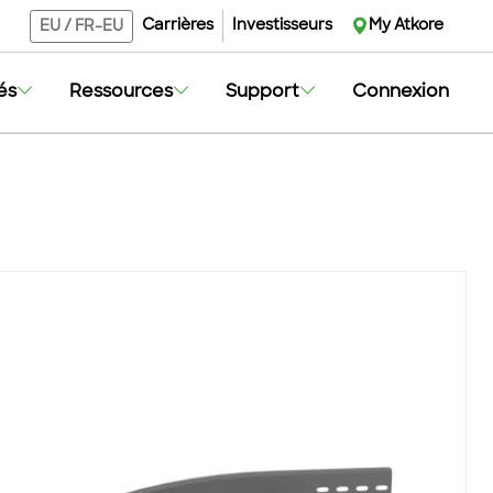
Carrières
Investisseurs
My Atkore
EU
/
FR-EU
és
Ressources
Support
Connexion