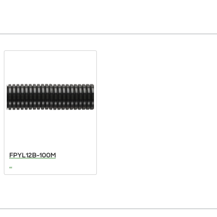
FPYL12B-100M
...