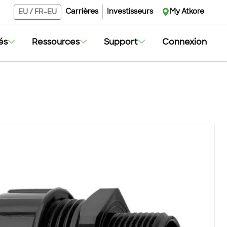
Carrières
Investisseurs
My Atkore
EU
/
FR-EU
és
Ressources
Support
Connexion