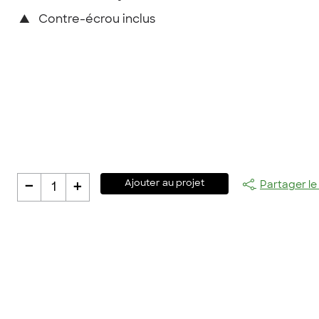
▲
Contre-écrou inclus
-
+
Ajouter au projet
Partager le
1