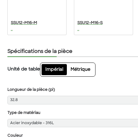
SSU12-M16-M
SSU12-M16-S
...
...
Spécifications de la pièce
Unité de table
Impérial
Métrique
Longueur de la pièce (pi)
32.8
Type de matériau
Acier inoxydable - 316L
Couleur