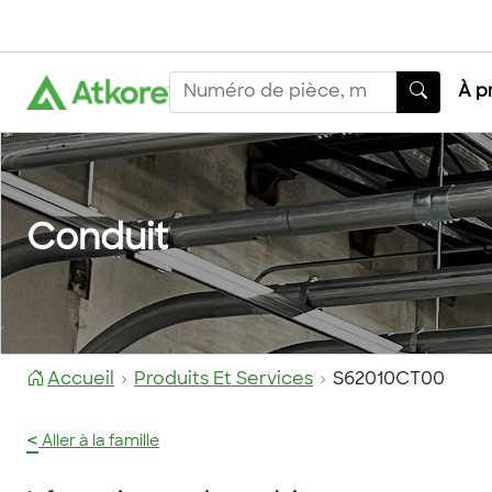
À p
Conduit
Accueil
Produits Et Services
S62010CT00
<
Aller à la famille