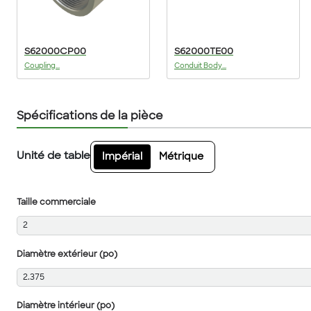
S62000CP00
S62000TE00
Coupling...
Conduit Body...
Spécifications de la pièce
Unité de table
Impérial
Métrique
Taille commerciale
2
Diamètre extérieur (po)
2.375
Diamètre intérieur (po)