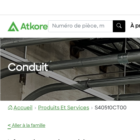
À p
Conduit
Accueil
Produits Et Services
S40510CT00
<
Aller à la famille