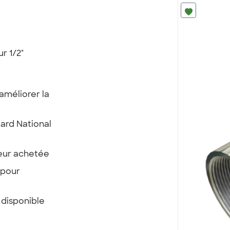
r 1/2"
 améliorer la
dard National
eur achetée
 pour
 disponible