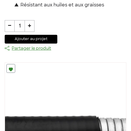
▲
Résistant aux huiles et aux graisses
-
+
1
Ajouter au projet
Partager le produit