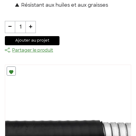
▲
Résistant aux huiles et aux graisses
-
+
1
Ajouter au projet
Partager le produit