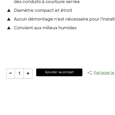
des conduits à courbure serrée
▲
Diamètre compact et étroit
▲
Aucun démontage n’est nécessaire pour l’install
▲
Convient aux milieux humides
-
+
Ajouter au projet
Partager le
1