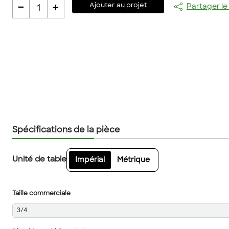
-
+
Ajouter au projet
Partager le
1
Spécifications de la pièce
Unité de table
Impérial
Métrique
Taille commerciale
3/4