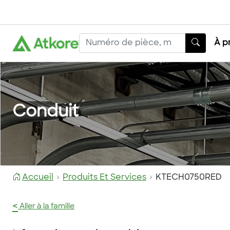
À p
Conduit
Accueil
Produits Et Services
KTECH0750RED
<
Aller à la famille