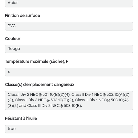
Acier
Finition de surface
PVC
Couleur
Rouge
Température maximale (sèche), F
x
Classe(s) d'emplacement dangereux
Class I Div 2 NEC® 501.10(B)(2)(4), Class II Div 1 NEC® 502.10(A)(2)
(2), Class II Div 2 NEC® 502.10(B)(2), Class III Div 1 NEC® 503.10(A)
(3)(2) and Class III Div 2 NEC® 503.10(B).
Résistant à l'huile
true