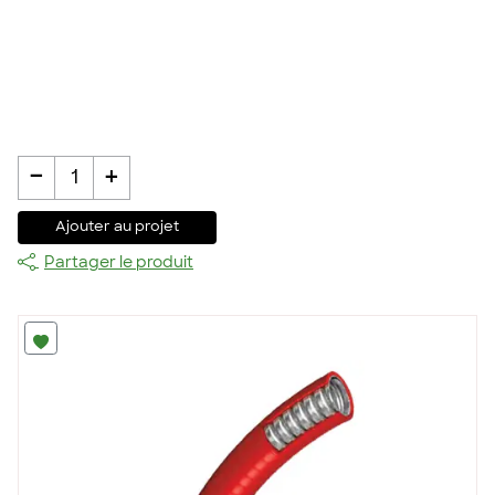
-
+
1
Ajouter au projet
Partager le produit