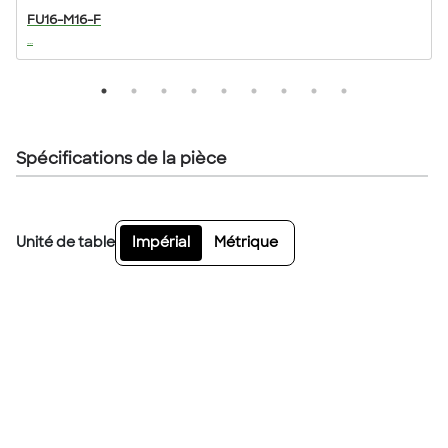
FU16-M16-F
...
..
Spécifications de la pièce
Unité de table
Impérial
Métrique