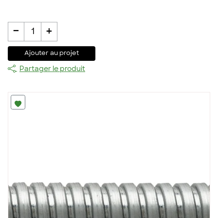
-
+
1
Ajouter au projet
Partager le produit