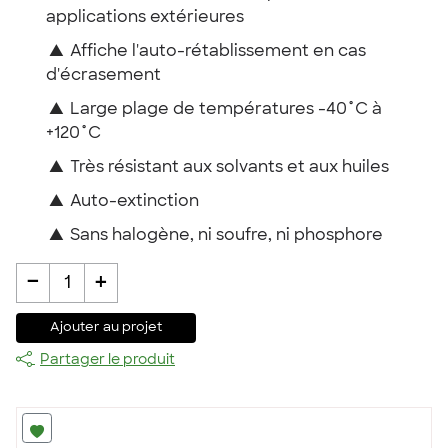
applications extérieures
▲
Affiche l'auto-rétablissement en cas
d'écrasement
▲
Large plage de températures -40˚C à
+120˚C
▲
Très résistant aux solvants et aux huiles
▲
Auto-extinction
▲
Sans halogène, ni soufre, ni phosphore
-
+
1
Ajouter au projet
Partager le produit