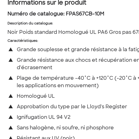
Informations sur le produit
Numéro de catalogue:
FPAS67CB-10M
Description du catalogue
:
Noir Poids standard Homologué UL PA6 Gros pas 6
Caractéristiques:
▲
Grande souplesse et grande résistance à la fati
▲
Grande résistance aux chocs et récupération e
d'écrasement
▲
Plage de température -40˚C à +120˚C (-20˚C à 
les applications en mouvement)
▲
Homologué UL
▲
Approbation du type par le Lloyd's Register
▲
Ignifugation UL 94 V2
▲
Sans halogène, ni soufre, ni phosphore
▲
Résistant aux UV (noir)