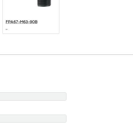
FPA67-M63-90B
...