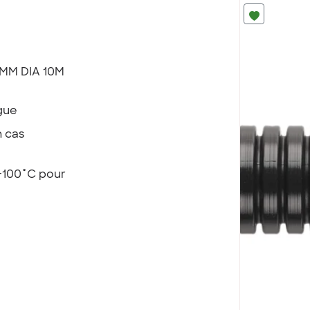
7MM DIA 10M
gue
n cas
+100˚C pour