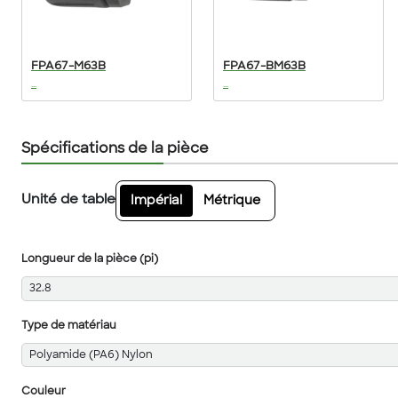
FPA67-M63B
FPA67-BM63B
...
...
Spécifications de la pièce
Unité de table
Impérial
Métrique
Longueur de la pièce (pi)
32.8
Type de matériau
Polyamide (PA6) Nylon
Couleur