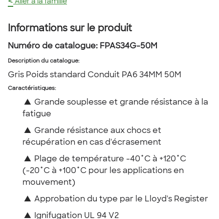
<
Aller à la famille
Informations sur le produit
Numéro de catalogue:
FPAS34G-50M
Description du catalogue
:
Gris Poids standard Conduit PA6 34MM 50M
Caractéristiques:
▲
Grande souplesse et grande résistance à la
fatigue
▲
Grande résistance aux chocs et
récupération en cas d'écrasement
▲
Plage de température -40˚C à +120˚C
(-20˚C à +100˚C pour les applications en
mouvement)
▲
Approbation du type par le Lloyd's Register
▲
Ignifugation UL 94 V2