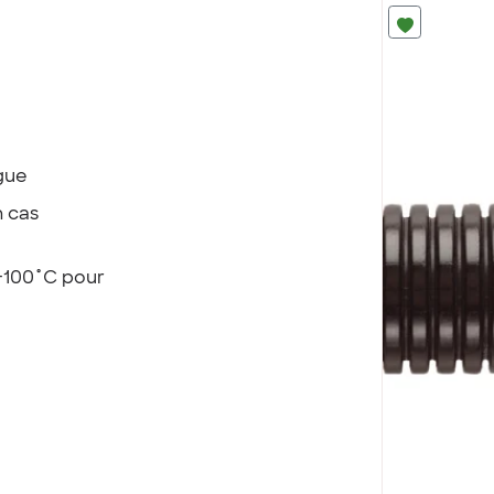
gue
n cas
+100˚C pour