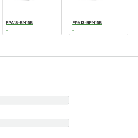
FPA13-BM16B
FPA13-BFM16B
...
...