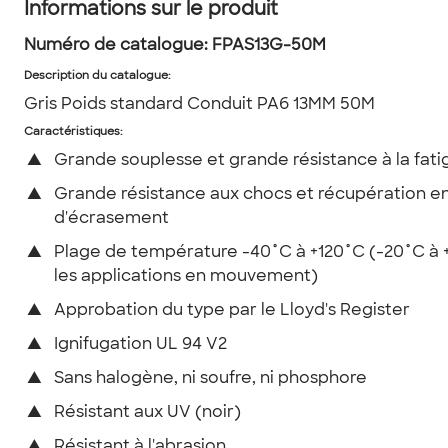
Informations sur le produit
Numéro de catalogue:
FPAS13G-50M
Description du catalogue
:
Gris Poids standard Conduit PA6 13MM 50M
Caractéristiques:
▲
Grande souplesse et grande résistance à la fati
▲
Grande résistance aux chocs et récupération e
d'écrasement
▲
Plage de température -40˚C à +120˚C (-20˚C à 
les applications en mouvement)
▲
Approbation du type par le Lloyd's Register
▲
Ignifugation UL 94 V2
▲
Sans halogène, ni soufre, ni phosphore
▲
Résistant aux UV (noir)
▲
Résistant à l'abrasion