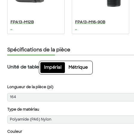
FPA13-M12B
FPA13-M16-90B
...
...
Spécifications de la pièce
Unité de table
Impérial
Métrique
Longueur de la pièce (pi)
164
Type de matériau
Polyamide (PA6) Nylon
Couleur