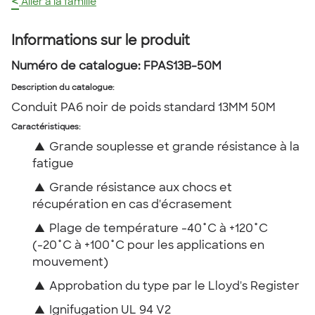
<
Aller à la famille
Informations sur le produit
Numéro de catalogue:
FPAS13B-50M
Description du catalogue
:
Conduit PA6 noir de poids standard 13MM 50M
Caractéristiques:
▲
Grande souplesse et grande résistance à la
fatigue
▲
Grande résistance aux chocs et
récupération en cas d'écrasement
▲
Plage de température -40˚C à +120˚C
(-20˚C à +100˚C pour les applications en
mouvement)
▲
Approbation du type par le Lloyd's Register
▲
Ignifugation UL 94 V2