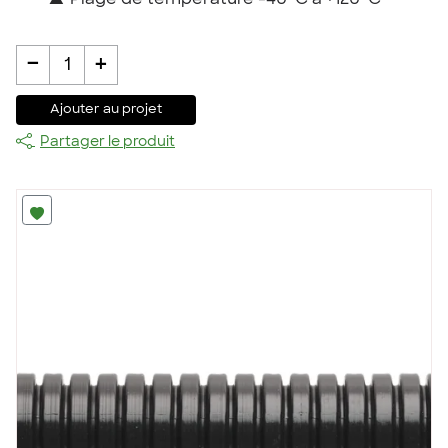
▲
Plage de température -40˚C à +120˚C
-
+
1
Ajouter au projet
Partager le produit