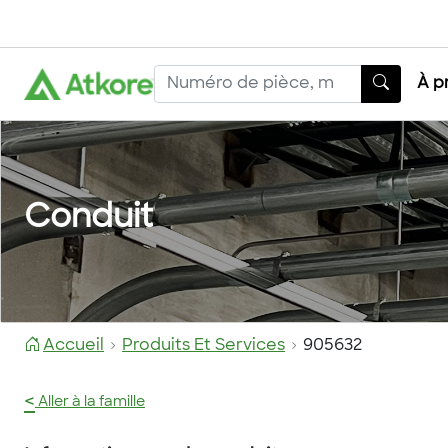
À p
Conduit
Accueil
Produits Et Services
905632
<
Aller à la famille