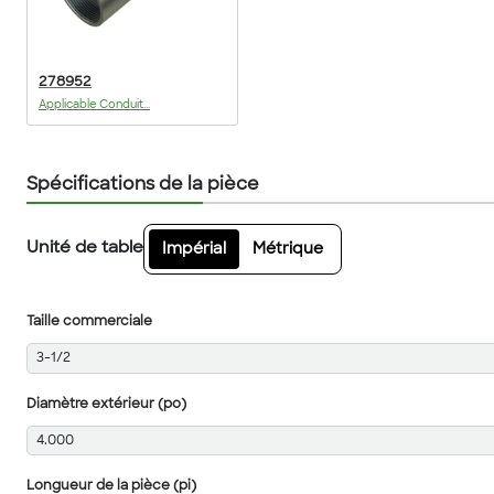
278952
Applicable Conduit...
Spécifications de la pièce
Unité de table
Impérial
Métrique
Taille commerciale
3-1/2
Diamètre extérieur (po)
4.000
Longueur de la pièce (pi)