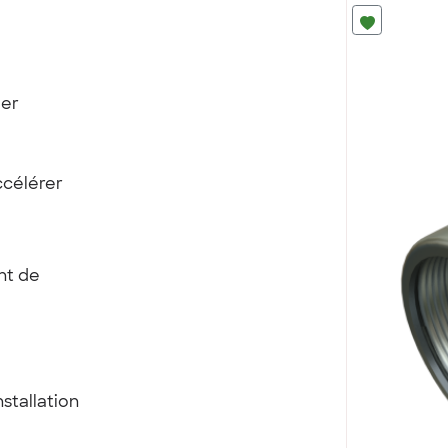
ier
célérer
nt de
stallation