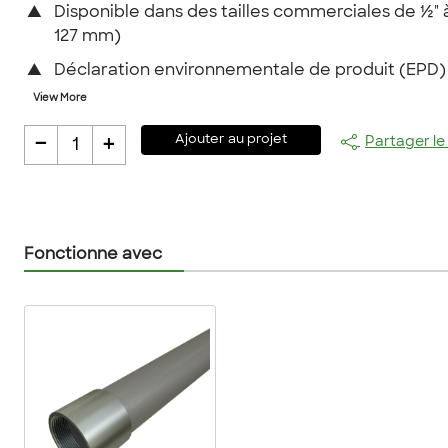
▲
Disponible dans des tailles commerciales de ½" à
127 mm)
▲
Déclaration environnementale de produit (EPD)
View More
-
+
Ajouter au projet
Partager le
1
Fonctionne avec