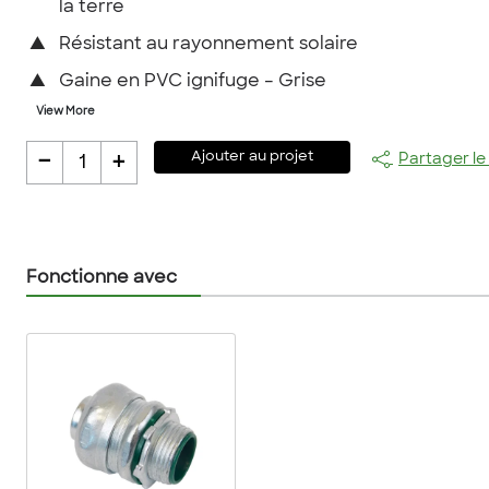
la terre
▲
Résistant au rayonnement solaire
▲
Gaine en PVC ignifuge – Grise
View More
-
+
Ajouter au projet
Partager le
1
Fonctionne avec