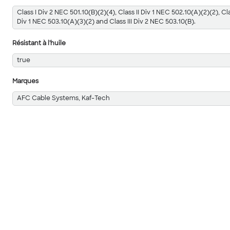
Class I Div 2 NEC 501.10(B)(2)(4), Class II Div 1 NEC 502.10(A)(2)(2), Cla
Div 1 NEC 503.10(A)(3)(2) and Class III Div 2 NEC 503.10(B).
Résistant à l'huile
true
Marques
AFC Cable Systems, Kaf-Tech