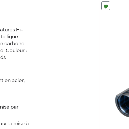
atures Hi-
tallique
 en carbone,
e. Couleur :
eds
t en acier,
nisé par
our la mise à