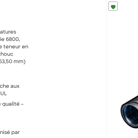
ratures
ie 6800,
le teneur en
chouc
(63,50 mm)
nche aux
 UL
qualité –
nisé par