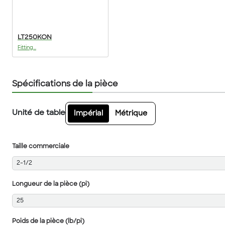
LT250KON
Fitting...
Spécifications de la pièce
Unité de table
Impérial
Métrique
Taille commerciale
2-1/2
Longueur de la pièce (pi)
25
Poids de la pièce (lb/pi)