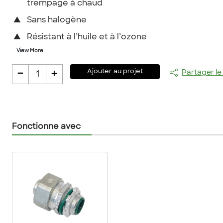
trempage à chaud
▲
Sans halogène
▲
Résistant à l’huile et à l’ozone
View More
-
+
Ajouter au projet
Partager le
1
Fonctionne avec