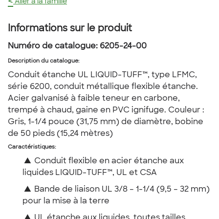
<
Aller à la famille
Informations sur le produit
Numéro de catalogue:
6205-24-00
Description du catalogue
:
Conduit étanche UL LIQUID-TUFF™, type LFMC,
série 6200, conduit métallique flexible étanche.
Acier galvanisé à faible teneur en carbone,
trempé à chaud, gaine en PVC ignifuge. Couleur :
Gris, 1-1/4 pouce (31,75 mm) de diamètre, bobine
de 50 pieds (15,24 mètres)
Caractéristiques:
▲
Conduit flexible en acier étanche aux
liquides LIQUID-TUFF™, UL et CSA
▲
Bande de liaison UL 3/8 – 1-1/4 (9,5 – 32 mm)
pour la mise à la terre
▲
UL étanche aux liquides, toutes tailles