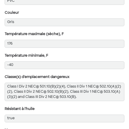
PVC
Couleur
Gris
Température maximale (sèche), F
176
Température minimale, F
-40
Classe(s) d'emplacement dangereux
Class I Div 2 NEC® 501.10(B)(2)(4), Class II Div 1 NEC® 502.10(A)(2)
(2), Class II Div 2 NEC® 502.10(B)(2), Class III Div 1 NEC® 503.10(A)
(3)(2) and Class III Div 2 NEC® 503.10(B).
Résistant à l'huile
true