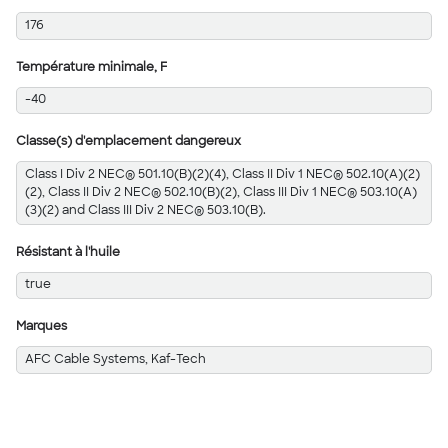
176
Température minimale, F
-40
Classe(s) d'emplacement dangereux
Class I Div 2 NEC® 501.10(B)(2)(4), Class II Div 1 NEC® 502.10(A)(2)
(2), Class II Div 2 NEC® 502.10(B)(2), Class III Div 1 NEC® 503.10(A)
(3)(2) and Class III Div 2 NEC® 503.10(B).
Résistant à l'huile
true
Marques
AFC Cable Systems, Kaf-Tech